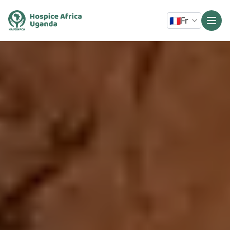
🇫🇷
Fr