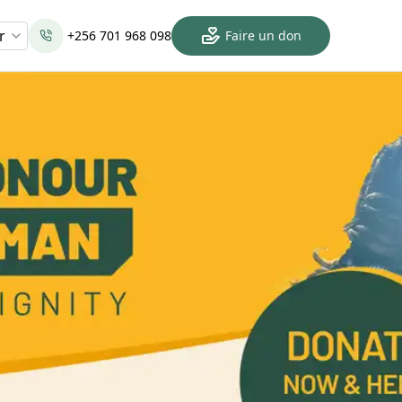
r
+256 701 968 098
Faire un don