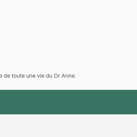
.
e de toute une vie du Dr Anne.
ées
À propos
Résea
Maison
sociau
us
À propos
Faceboo