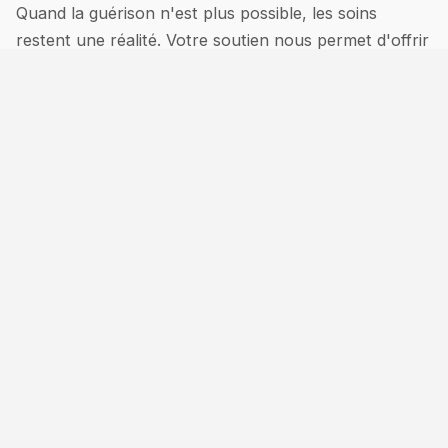
Quand la guérison n'est plus possible, les soins
restent une réalité. Votre soutien nous permet d'offrir
de la vie à chacun, de veiller à ce que personne ne
souffre inutilement et que personne ne soit laissé
pour compte.
Pour Noël, un don à Hospice Africa Uganda est un
don de réconfort, de soulagement et d'espoir.
Ensemble, nous pouvons faire en sorte que chaque
jour compte pour ceux qui en ont le plus besoin.
Faites un don ici :
https://www.globalgiving.org/projects/palliative-care-
outreaches/
Grâce à votre soutien, nous pouvons faire en sorte
qu'aucun patient n'affronte seul une maladie grave en
rapprochant les soins palliatifs des domiciles, des
familles et des communautés.