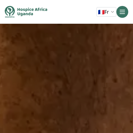
🇫🇷
Fr