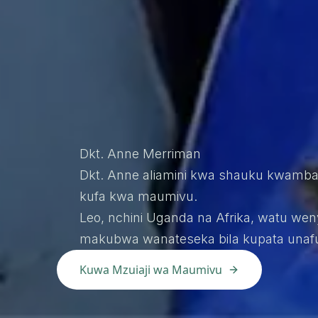
Dkt. Anne Merriman
Dkt. Anne aliamini kwa shauku kwamb
Kuongeza maisha kwa siku
kufa kwa maumivu.
Kuleta amani kwa mateso barani Afrika
Leo, nchini Uganda na Afrika, watu we
kupunguza maumivu kwa bei nafuu na i
makubwa wanateseka bila kupata unaf
na Nchi zingine za Afrika.
Kuwa Mzuiaji wa Maumivu
Toa Mchango Sasa