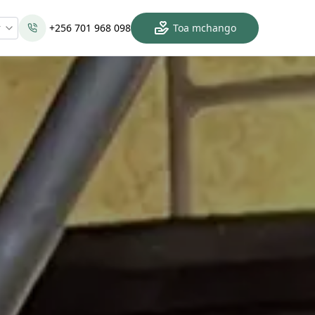
w
+256 701 968 098
Toa mchango