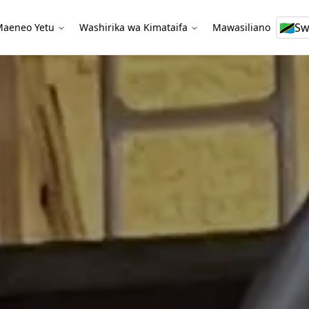
🇹🇿
S
aeneo Yetu
Washirika wa Kimataifa
Mawasiliano