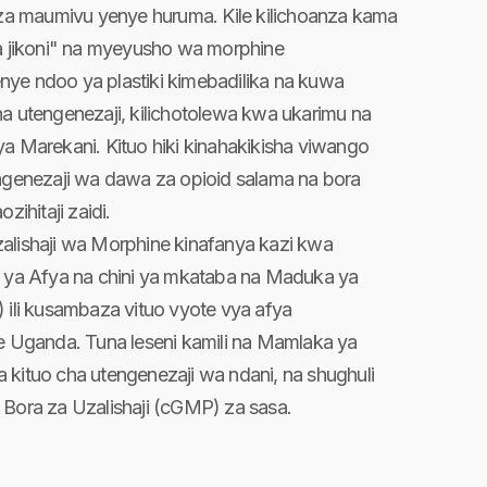
 maumivu yenye huruma. Kile kilichoanza kama
ma jikoni" na myeyusho wa morphine
ye ndoo ya plastiki kimebadilika na kuwa
ha utengenezaji, kilichotolewa kwa ukarimu na
ya Marekani. Kituo hiki kinahakikisha viwango
engenezaji wa dawa za opioid salama na bora
hitaji zaidi.
alishaji wa Morphine kinafanya kazi kwa
a ya Afya na chini ya mkataba na Maduka ya
) ili kusambaza vituo vyote vya afya
te Uganda. Tuna leseni kamili na Mamlaka ya
 kituo cha utengenezaji wa ndani, na shughuli
 Bora za Uzalishaji (cGMP) za sasa.