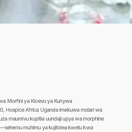
 wa Morfini ya Kioevu ya Kunywa
30, Hospice Africa Uganda imekuwa mstari wa
uza maumivu kupitia uundaji upya wa morphine
—sehemu muhimu ya kujitolea kwetu kwa