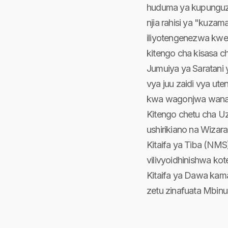
huduma ya kupunguza
njia rahisi ya "kuza
iliyotengenezwa kwen
kitengo cha kisasa c
Jumuiya ya Saratani 
vya juu zaidi vya ut
kwa wagonjwa wanaozi
Kitengo chetu cha Uz
ushirikiano na Wizar
Kitaifa ya Tiba (NMS
vilivyoidhinishwa ko
Kitaifa ya Dawa kama
zetu zinafuata Mbinu