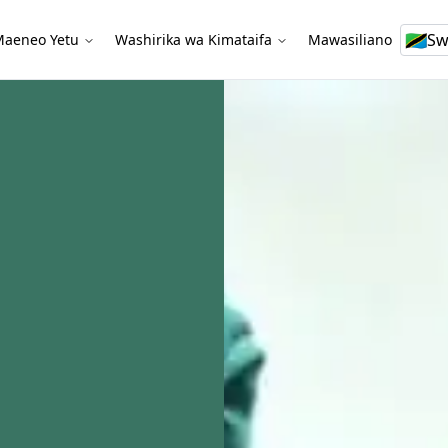
🇹🇿
S
aeneo Yetu
Washirika wa Kimataifa
Mawasiliano