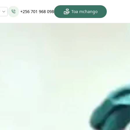
w
+256 701 968 098
Toa mchango