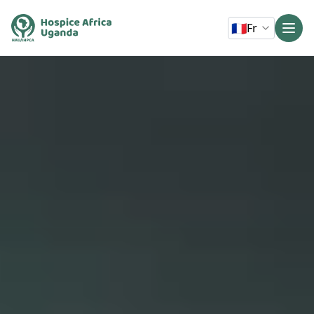
🇫🇷
Fr