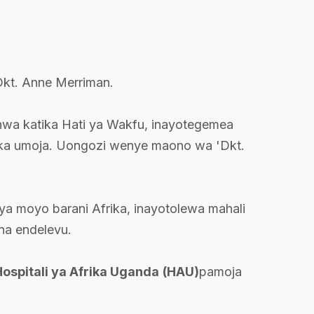
kt. Anne Merriman.
ishwa katika Hati ya Wakfu, inayotegemea
tika umoja. Uongozi wenye maono wa 'Dkt.
a moyo barani Afrika, inayotolewa mahali
na endelevu.
Hospitali ya Afrika Uganda
(HAU)
pamoja