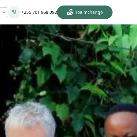
w
+256 701 968 098
Toa mchango