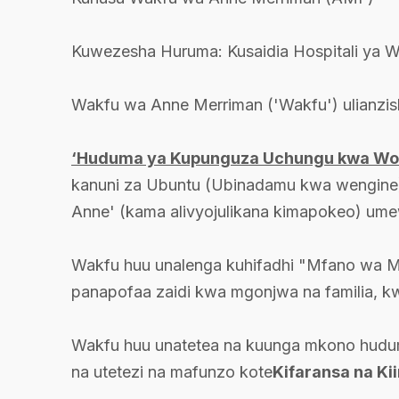
Kuwezesha Huruma: Kusaidia Hospitali ya
Wakfu wa Anne Merriman ('Wakfu') ulianzi
‘Huduma ya Kupunguza Uchungu kwa Wote
kanuni za Ubuntu (Ubinadamu kwa wengine),
Anne' (kama alivyojulikana kimapokeo) ume
Wakfu huu unalenga kuhifadhi "Mfano wa Me
panapofaa zaidi kwa mgonjwa na familia, kw
Wakfu huu unatetea na kuunga mkono huduma
na utetezi na mafunzo kote
Kifaransa na Ki