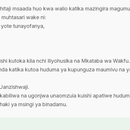
itaji msaada huo kwa walio katika mazingira magumu
 muhtasari wake ni:
 yote tunayofanya,
shi kutoka kila nchi iliyohusika na Mkataba wa Wakfu.
anda katika kutoa huduma ya kupunguza maumivu na y
 Uanzishwaji.
biliwa na ugonjwa unaomzuia kuishi apatiwe huduma y
aki ya msingi ya binadamu.