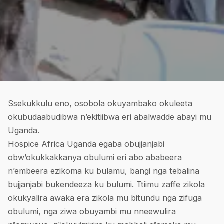
Ssekukkulu eno, osobola okuyambako okuleeta
okubudaabudibwa n’ekitiibwa eri abalwadde abayi mu
Uganda.
Hospice Africa Uganda egaba obujjanjabi
obw’okukkakkanya obulumi eri abo ababeera
n’embeera ezikoma ku bulamu, bangi nga tebalina
bujjanjabi bukendeeza ku bulumi. Ttiimu zaffe zikola
okukyalira awaka era zikola mu bitundu nga zifuga
obulumi, nga ziwa obuyambi mu nneewulira