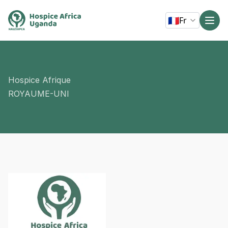
🇫🇷
Fr
Hospice Afrique
ROYAUME-UNI
depuis 1992