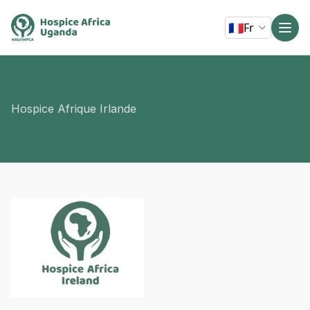
🇫🇷
Fr
Hospice Afrique Irlande
depuis 1999